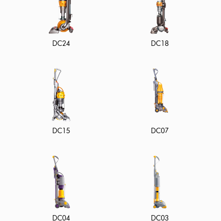
DC24
DC18
DC15
DC07
DC04
DC03