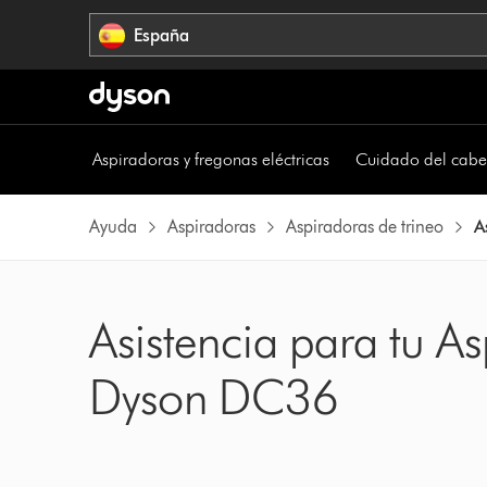
Omitir
España
navegación
Aspiradoras y fregonas eléctricas
Cuidado del cabe
Ayuda
Aspiradoras
Aspiradoras de trineo
A
Asistencia para tu As
Dyson DC36