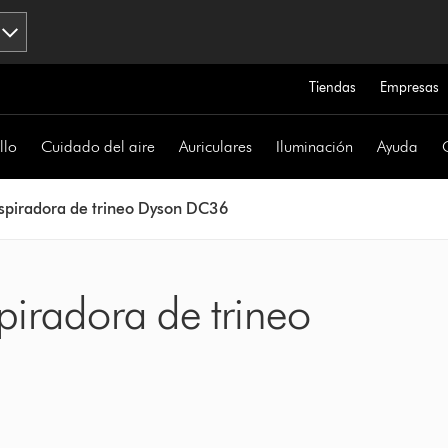
Tiendas
Empresas
llo
Cuidado del aire
Auriculares
Iluminación
Ayuda
spiradora de trineo Dyson DC36
piradora de trineo