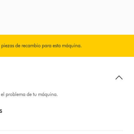
 piezas de recambio para esta máquina.
r el problema de tu máquina.
s