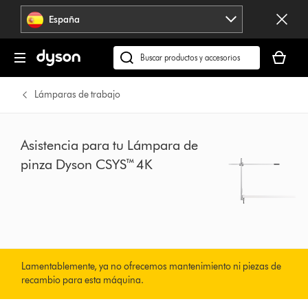
Omitir
España
navegación
Tu
cesta
Buscar
está
en
vacía
dyson.es
Lámparas de trabajo
Asistencia para tu Lámpara de
pinza Dyson CSYS™ 4K
Lamentablemente, ya no ofrecemos mantenimiento ni piezas de
recambio para esta máquina.