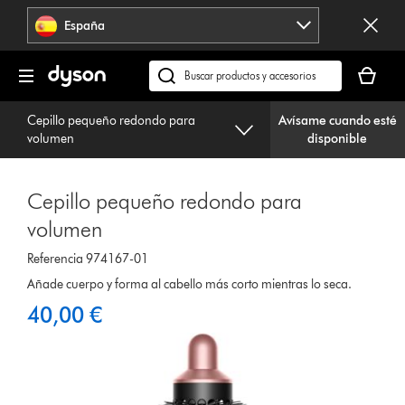
Omitir
España
navegación
Tu
cesta
Buscar
está
en
vacía
Cepillo pequeño redondo para
Avísame cuando esté
dyson.es
volumen
disponible
Cepillo pequeño redondo para
volumen
Referencia 974167-01
Añade cuerpo y forma al cabello más corto mientras lo seca.
40,00 €