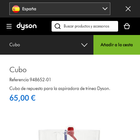
Omitir
España
navegación
Tu
cesta
Buscar
está
en
vacía
dyson.es
Cubo
Añadir a la cesta
Cubo
Referencia 948652-01
Cubo de repuesto para la aspiradora de trineo Dyson.
65,00 €