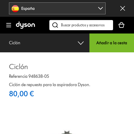
Omitir
España
navegación
Tu
cesta
Buscar
está
en
vacía
dyson.es
Ciclón
Añadir a la cesta
Ciclón
Referencia 948638-05
Ciclón de repuesto para la aspiradora Dyson.
80,00 €