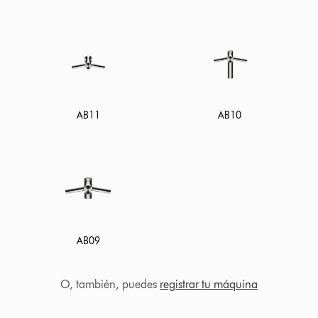
AB11
AB10
AB09
O, también, puedes
registrar tu máquina