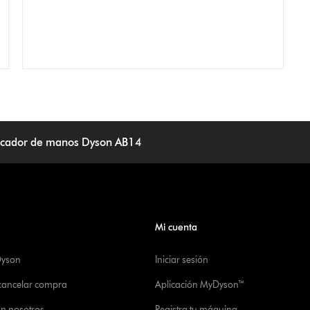
cador de manos Dyson AB14
Mi cuenta
Dyson
Iniciar sesión
 cancelar compra
Aplicación MyDyson™
on nosotros
Registra tu máquina