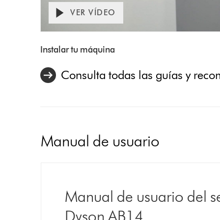
VER VÍDEO
Abrir
transcripción
Video
de
Transcript
Instalar tu máquina
vídeo
Consulta todas las guías y rec
Manual de usuario
Manual de usuario del 
Dyson AB14