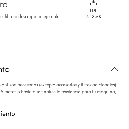
tro
PDF
el filtro o descarga un ejemplar.
6.18 MB
nto
 si son necesarias (excepto accesorios y filtros adicionales).
36 meses o hasta que finalice la asistencia para tu máquina,
miento