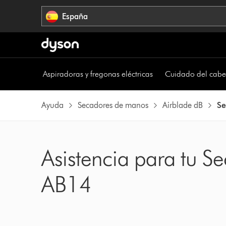
Omitir
España
navegación
Aspiradoras y fregonas eléctricas
Cuidado del cabe
Ayuda
Secadores de manos
Airblade dB
Se
Asistencia para tu 
AB14