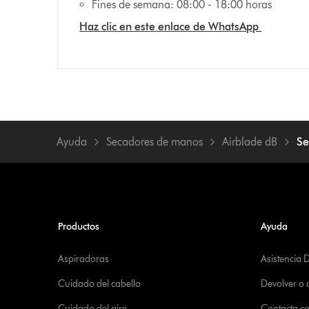
Fines de semana: 08:00 - 18:00 horas
Haz clic en este enlace de WhatsApp
Ayuda
Secadores de manos
Airblade dB
Se
Productos
Ayuda
Aspiradoras
Asistencia 
Cuidado del cabello
Devolver o
Cuidado del aire
Contacta c