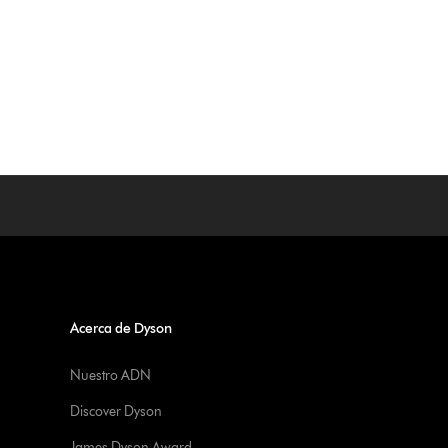
Acerca de Dyson
Nuestro ADN
Discover Dyson
James Dyson Award