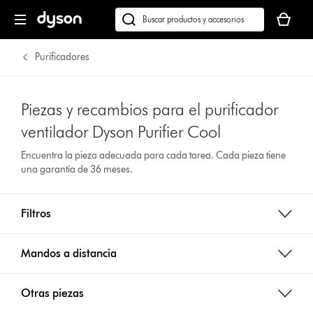
Tu
cesta
Buscar
está
en
vacía
dyson.es
Purificadores
Piezas y recambios para el purificador
ventilador Dyson Purifier Cool
Encuentra la pieza adecuada para cada tarea. Cada pieza tiene
una garantía de 36 meses.
Filtros
Mandos a distancia
Otras piezas