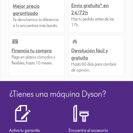
Envío gratuito* en
Mejor precio
24/72h
garantizado
Haz tu pedido antes de las
Te devolvemos la diferencia
17h.
si lo encuentras más barato.
Financia tu compra
Devolución fácil y
Paga en plazos cómodos y
gratuita
flexibles, hasta 10 meses.
Hasta 60 días para cambiar
de opinión.
¿Tienes una máquina Dyson?
Activa tu garantía
Encuentra el accesorio