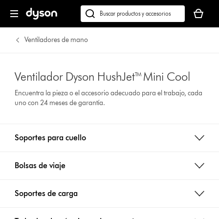
Tu
cesta
Buscar
está
en
vacía
dyson.es
Ventiladores de mano
Ventilador Dyson HushJet™ Mini Cool
Encuentra la pieza o el accesorio adecuado para el trabajo, cada
uno con 24 meses de garantía.
Soportes para cuello
Bolsas de viaje
Soportes de carga