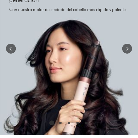
generación
Use
Next
Con nuestro motor de cuidado del cabello más rápido y potente.
and
Previous
buttons
to
navigate,
or
jump
to
a
slide
with
the
slide
dots.