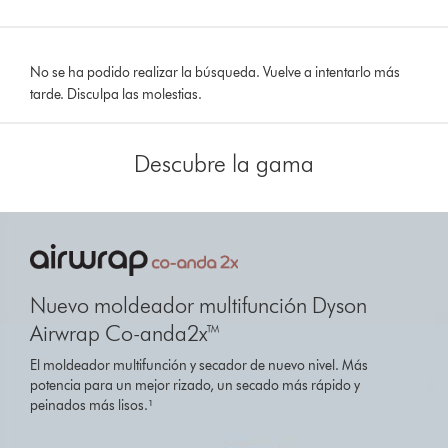
No se ha podido realizar la búsqueda. Vuelve a intentarlo más
tarde. Disculpa las molestias.
Descubre la gama
This
is
a
carousel
with
Nuevo moldeador multifunción Dyson
slides.
Airwrap Co-anda2x™
Use
Next
El moldeador multifunción y secador de nuevo nivel. Más
and
potencia para un mejor rizado, un secado más rápido y
Previous
peinados más lisos.¹
buttons
to